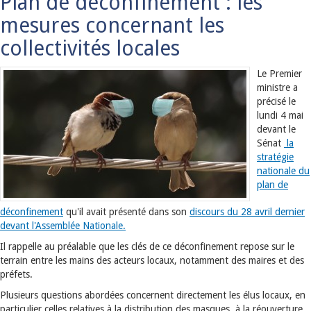
Plan de déconfinement : les
mesures concernant les
collectivités locales
Le Premier
ministre a
précisé le
lundi 4 mai
devant le
Sénat
la
stratégie
nationale du
plan de
déconfinement
qu'il avait présenté dans son
discours du 28 avril dernier
devant l'Assemblée Nationale.
Il rappelle au préalable que les clés de ce déconfinement repose sur le
terrain entre les mains des acteurs locaux, notamment des maires et des
préfets.
Plusieurs questions abordées concernent directement les élus locaux, en
particulier celles relatives à la distribution des masques, à la réouverture