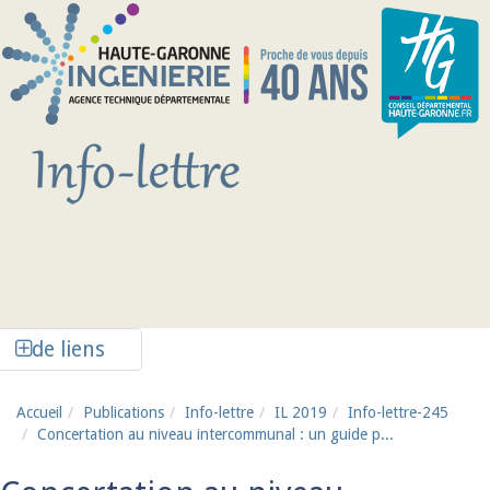
Aller au contenu principal
Afficher la colonne de liens latéraux
de liens
Accueil
Publications
Info-lettre
IL 2019
Info-lettre-245
Concertation au niveau intercommunal : un guide p...