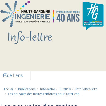
Aller au contenu principal
Afficher la colonne de liens latéraux
de liens
Accueil
Publications
Info-lettre
IL 2019
Info-lettre-232
Les pouvoirs des maires renforcés pour lutter con...