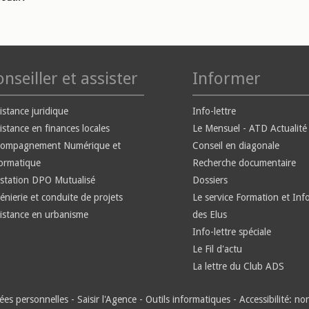
nseiller et assister
Informer
istance juridique
Info-lettre
istance en finances locales
Le Mensuel - ATD Actualité
compagnement Numérique et
Conseil en diagonale
ormatique
Recherche documentaire
station DPO Mutualisé
Dossiers
énierie et conduite de projets
Le service Formation et Inf
istance en urbanisme
des Elus
Info-lettre spéciale
Le Fil d'actu
La lettre du Club ADS
es personnelles
-
Saisir l'Agence
-
Outils informatiques
-
Accessibilité: n