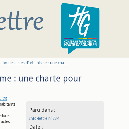
tion des actes d’urbanisme : une cha...
sme : une charte pour
u 23
habitants
Paru dans :
édure
Info-lettre n°234
 actes
Date :