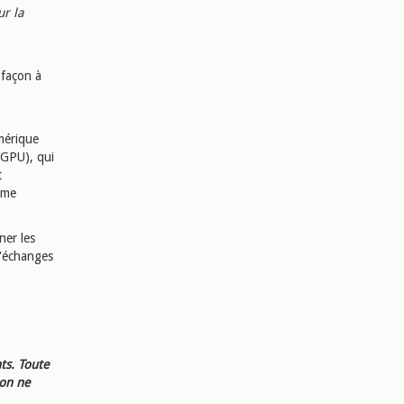
r la
 façon à
mérique
(GPU), qui
t
tème
ner les
d'échanges
ts. Toute
ion ne