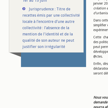
1er au 15 juin
janvier 20
création 
Jurisprudence : Titre de
d'urbanis
recettes émis par une collectivité
Dans cette
locale à l’encontre d’une autre
simplifier
collectivité : l’absence de la
expériment
mention de l'identité et de la
Cette cha
qualité de son auteur ne peut
des polit
justifier son irrégularité
peut perm
développer
@ctes.
Enfin, dès
déclarati
seront déf
Nous vous
demande d
pourra ab