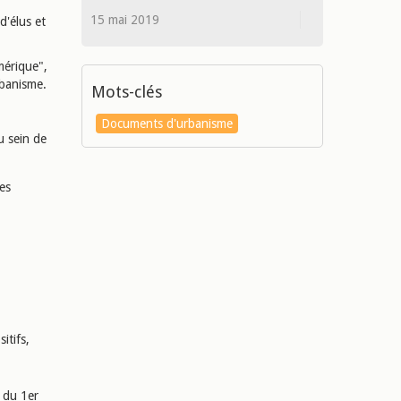
15 mai 2019
d'élus et
mérique",
rbanisme.
Mots-clés
Documents d'urbanisme
u sein de
des
itifs,
, du 1er