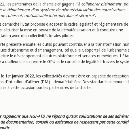
22, les partenaires de la charte s'engagent "
à collaborer pleinement pou
et le déploiement d'un système de dématérialisation des autorisations
me cohérent, mutualisable interopérable et sécurisé
".
 démarche l'Etat propose d'adapter le cadre législatif et réglementaire de
 et sécuriser la mise en oeuvre de la dématérialisation et à conduire une
ation avec des collectivités locales pilotes.
rte présente ensuite les outils pouvant contribuer à la transformation nu
iques d’urbanisme et d’aménagement, tel que le Géoportail de l'urbanisme 
ettre le développement d'autres plateforme et services numériques. L'Eta
a d'ailleurs le lien entre le GPU et le contrôle de légalité à travers le sys
 le
1er janvier 2022
, les collectivités devront être en capacité de réception
ons d'intention d'aliéner (DIA) dématérialisées. Des standards communs 
inis à cette occasion par les partenaires de la charte.
 rappelons que HGI-ATD ne répond qu'aux sollicitations de ses adhéren
e documentation, conseil ou assistance ne respectant pas cette condit
outir.