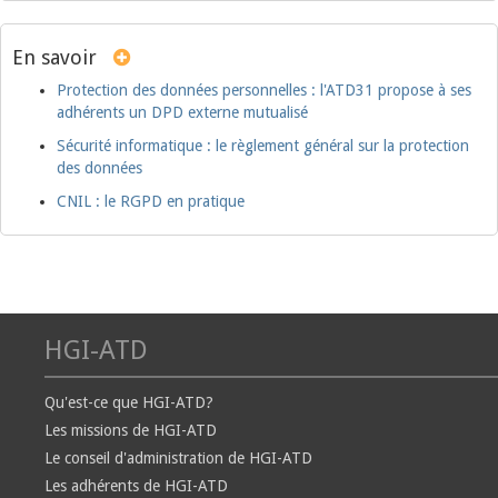
En savoir
Protection des données personnelles : l'ATD31 propose à ses
adhérents un DPD externe mutualisé
Sécurité informatique : le règlement général sur la protection
des données
CNIL : le RGPD en pratique
HGI-ATD
Qu'est-ce que HGI-ATD?
Les missions de HGI-ATD
Le conseil d'administration de HGI-ATD
Les adhérents de HGI-ATD