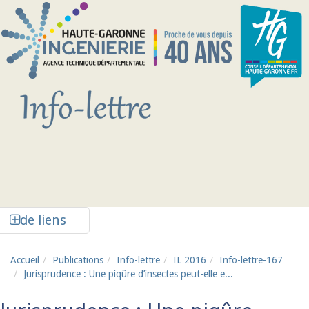
Aller au contenu principal
Afficher la colonne de liens latéraux
de liens
Accueil
Publications
Info-lettre
IL 2016
Info-lettre-167
Jurisprudence : Une piqûre d’insectes peut-elle e...