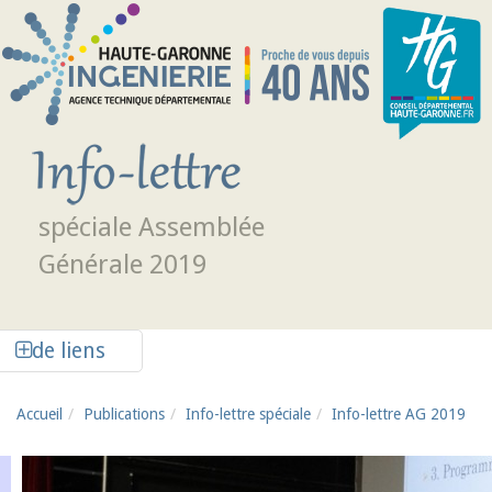
Aller au contenu principal
spéciale Assemblée
Générale 2019
Afficher la colonne de liens latéraux
de liens
Accueil
Publications
Info-lettre spéciale
Info-lettre AG 2019