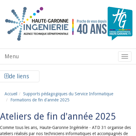
Aller au contenu principal
Menu
Menu
de
navig
Afficher la colonne de liens latéraux
de liens
Accueil
Supports pédagogiques du Service Informatique
Formations de fin d'année 2025
Ateliers de fin d'année 2025
Comme tous les ans, Haute-Garonne Ingéniérie - ATD 31 organise des
ateliers réalisés par nos techniciens informatiques et accompagnés de