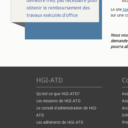
demeure n’est pas nécessaire pour
loc
obtenir le remboursement des
Le site
tax
travaux exécutés d’office
sur une 
Nous vous
demande d
pourra ab
HGI-ATD
Co
Qu'est-ce que HGI-ATD?
Ass
Les missions de HGI-ATD
Ass
Le conseil d'administration de HGI-
Ac
ATD
Inf
Les adhérents de HGI-ATD
Pre