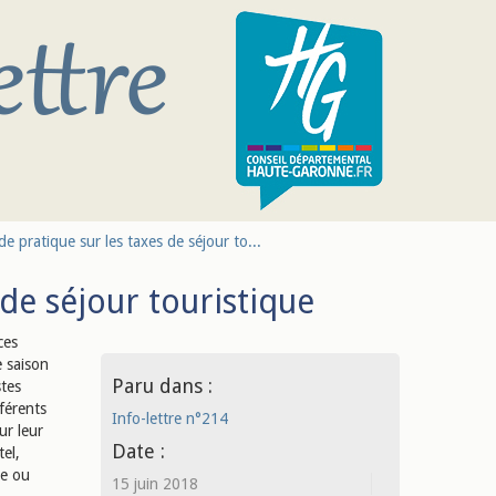
 pratique sur les taxes de séjour to...
de séjour touristique
ces
 saison
Paru dans :
tes
férents
Info-lettre n°214
ur leur
Date :
tel,
te ou
15 juin 2018