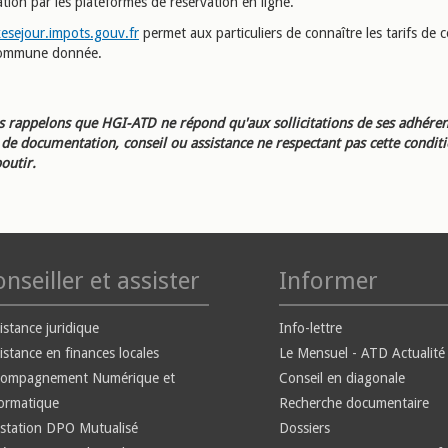
ation par les plateformes de réservation en ligne.
esejour.impots.gouv.fr
permet aux particuliers de connaître les tarifs de c
commune donnée.
 rappelons que HGI-ATD ne répond qu'aux sollicitations de ses adhéren
e documentation, conseil ou assistance ne respectant pas cette condit
outir.
nseiller et assister
Informer
istance juridique
Info-lettre
istance en finances locales
Le Mensuel - ATD Actualité
compagnement Numérique et
Conseil en diagonale
ormatique
Recherche documentaire
station DPO Mutualisé
Dossiers