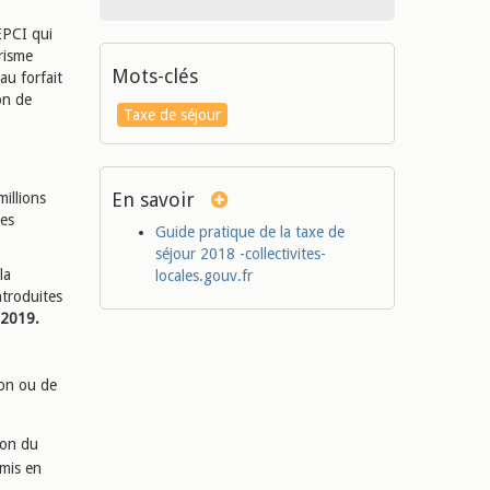
EPCI qui
risme
Mots-clés
au forfait
on de
Taxe de séjour
En savoir
millions
es
Guide pratique de la taxe de
séjour 2018 -collectivites-
la
locales.gouv.fr
ntroduites
 2019.
ion ou de
ion du
 mis en