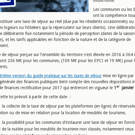
mobil’home.
Les communes ou les 
ont la compétence tou
stituer une taxe de séjour au réel (due par les résidents occasionnels) ou 
es logeurs ou hôteliers qui la répercutent sur leurs clients). Une délibérati
ée délibérante fixe notamment la période de perception (dates de la saison
e), et les tarifs applicables en fonction de la nature et de la catégorie de
ment.
 de séjour perçue sur l'ensemble du territoire s'est élevée en 2016 à 364 
dont 236 M€ pour les communes, (109 M€ pour les EPCI et 19 M€) pour l
nts.
trième version du guide pratique sur les taxes de séjour
mise en ligne par 
générale des finances publiques tient compte des nouvelles dispositions i
er
 de finances rectificative pour 2017 qui entreront en vigueur le
1
janvier
cette loi prévoit à partir de cette date
:
la collecte de la taxe de séjour par les plateformes (en ligne) de réservat
ation ou de mise en relation pour la location de meublés de tourisme,
la possibilité pour les communes d'instaurer une taxe de séjour en fonct
x de la nuitée pour les meublés de tourisme non classés, notamment ceux