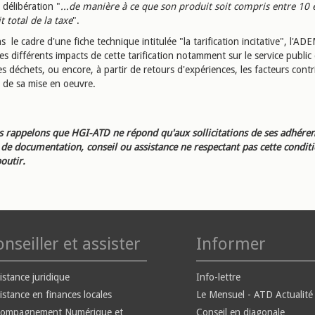
 délibération "
...de manière à ce que son produit soit compris entre 10 
 total de la taxe
".
s le cadre d'une fiche technique intitulée "la tarification incitative", l'AD
es différents impacts de cette tarification notamment sur le service public
s déchets, ou encore, à partir de retours d'expériences, les facteurs cont
e de sa mise en oeuvre.
 rappelons que HGI-ATD ne répond qu'aux sollicitations de ses adhéren
e documentation, conseil ou assistance ne respectant pas cette condit
outir.
nseiller et assister
Informer
istance juridique
Info-lettre
istance en finances locales
Le Mensuel - ATD Actualité
compagnement Numérique et
Conseil en diagonale