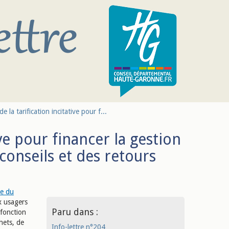
e la tarification incitative pour f...
ive pour financer la gestion
conseils et des retours
re du
x usagers
Paru dans :
 fonction
hets, de
Info-lettre n°204