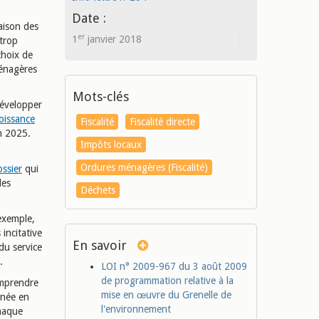
Date :
raison des
er
1
janvier 2018
 trop
choix de
ménagères
Mots-clés
développer
roissance
Fiscalité
Fiscalité directe
 en 2025.
Impôts locaux
Ordures ménagères (Fiscalité)
ossier
qui
les
Déchets
 exemple,
incitative
En savoir
du service
).
LOI n° 2009-967 du 3 août 2009
de programmation relative à la
comprendre
mise en œuvre du Grenelle de
inée en
l'environnement
chaque