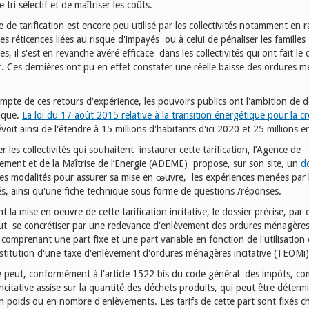
e tri sélectif et de maîtriser les coûts.
 de tarification est encore peu utilisé par les collectivités notamment en 
es réticences liées au risque d'impayés ou à celui de pénaliser les familles
, il s'est en revanche avéré efficace dans les collectivités qui ont fait le 
r. Ces dernières ont pu en effet constater une réelle baisse des ordures 
.
mpte de ces retours d'expérience, les pouvoirs publics ont l'ambition de 
tique.
La loi du 17 août 2015 relative à la transition énergétique pour la c
voit ainsi de l'étendre à 15 millions d'habitants d'ici 2020 et 25 millions
er les collectivités qui souhaitent instaurer cette tarification, l’Agence de
nement et de la Maîtrise de l’Energie (ADEME) propose, sur son site, un
d
les modalités pour assurer sa mise en œuvre, les expériences menées par 
tés, ainsi qu'une fiche technique sous forme de questions /réponses.
 la mise en oeuvre de cette tarification incitative, le dossier précise, par
eut se concrétiser par une redevance d'enlèvement des ordures ménagères 
omprenant une part fixe et une part variable en fonction de l'utilisation 
institution d'une taxe d'enlèvement d'ordures ménagères incitative (TEOMi
e peut, conformément à l'article 1522 bis du code général des impôts, 
ncitative assise sur la quantité des déchets produits, qui peut être déterm
n poids ou en nombre d'enlèvements. Les tarifs de cette part sont fixés 