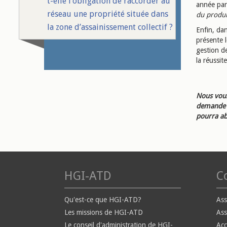
t-elle l’obligation de raccorder au
année par
réseau une propriété située dans
du produit
la zone d’assainissement collectif ?
Enfin, dan
présente l
gestion de
la réussit
Nous vous
demande d
pourra ab
HGI-ATD
Co
Qu'est-ce que HGI-ATD?
Ass
Les missions de HGI-ATD
Ass
Le conseil d'administration de HGI-
Ac