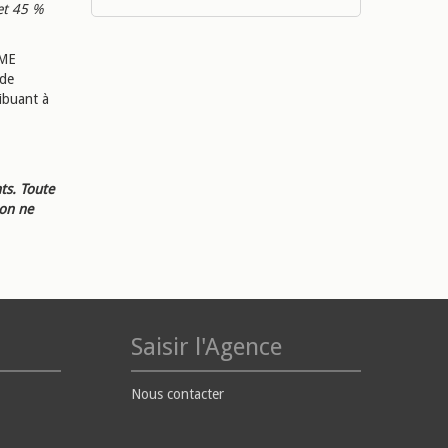
et 45 %
EME
 de
ribuant à
ts. Toute
ion ne
Saisir l'Agence
Nous contacter