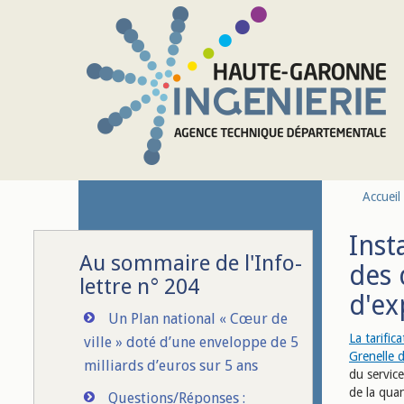
Aller au contenu principal
Accueil
Inst
Au sommaire de l'Info-
des 
lettre n° 204
d'ex
Un Plan national « Cœur de
La tarific
ville » doté d’une enveloppe de 5
Grenelle 
milliards d’euros sur 5 ans
du servic
de la quan
Questions/Réponses :