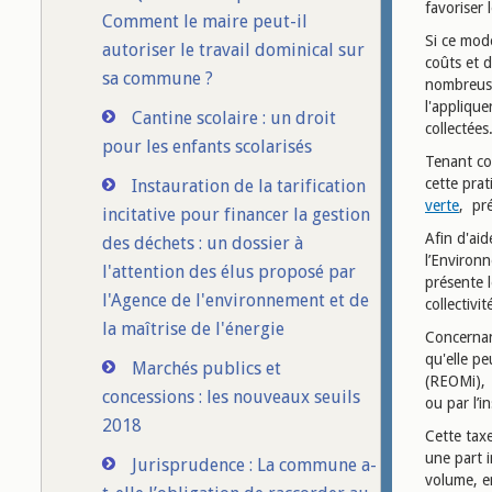
favoriser l
Comment le maire peut-il
Si ce mode
autoriser le travail dominical sur
coûts et d
sa commune ?
nombreuses
l'applique
Cantine scolaire : un droit
collectées
pour les enfants scolarisés
Tenant co
cette pra
Instauration de la tarification
verte
, pré
incitative pour financer la gestion
Afin d'aid
des déchets : un dossier à
l’Environ
l'attention des élus proposé par
présente 
l'Agence de l'environnement et de
collectivi
la maîtrise de l'énergie
Concernant
qu'elle p
Marchés publics et
(REOMi), c
concessions : les nouveaux seuils
ou par l’
2018
Cette tax
une part i
Jurisprudence : La commune a-
volume, e