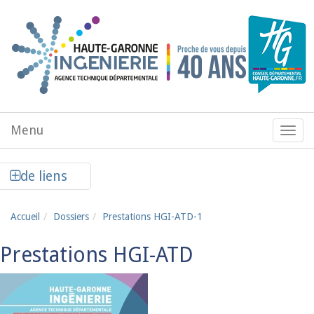
Aller au contenu principal
Menu
Menu
de
navig
Afficher la colonne de liens latéraux
de liens
Accueil
Dossiers
Prestations HGI-ATD-1
Prestations HGI-ATD