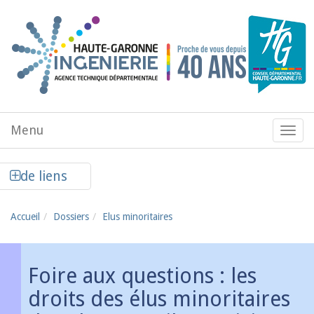
Aller au contenu principal
Menu
Menu
de
navig
Afficher la colonne de liens latéraux
de liens
Accueil
Dossiers
Elus minoritaires
Foire aux questions : les
droits des élus minoritaires