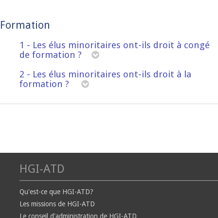
Formation
1 - Les élus minoritaires ont-ils droit à congé
de formation ?
2 - Les élus minoritaires ont-ils droit à la
formation ?
HGI-ATD
Qu'est-ce que HGI-ATD?
Les missions de HGI-ATD
Le conseil d'administration de HGI-ATD