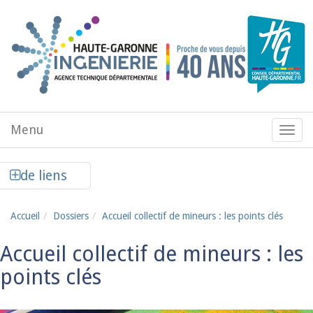
Aller au contenu principal
Menu
Menu
de
navig
Afficher la colonne de liens latéraux
de liens
Accueil
Dossiers
Accueil collectif de mineurs : les points clés
Accueil collectif de mineurs : les
points clés