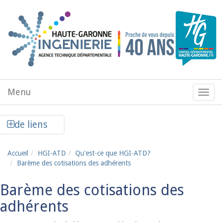
Aller au contenu principal
Menu
Menu
de
navig
Afficher la colonne de liens latéraux
de liens
Accueil
HGI-ATD
Qu'est-ce que HGI-ATD?
Barème des cotisations des adhérents
Barème des cotisations des
adhérents