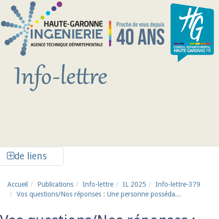
Aller au contenu principal
Afficher la colonne de liens latéraux
de liens
Accueil
Publications
Info-lettre
IL 2025
Info-lettre-379
Vos questions/Nos réponses : Une personne posséda...