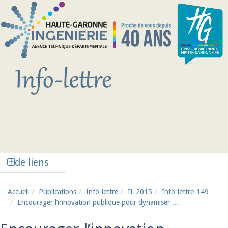
Aller au contenu principal
Afficher la colonne de liens latéraux
de liens
Accueil
Publications
Info-lettre
IL 2015
Info-lettre-149
Encourager l’innovation publique pour dynamiser ...